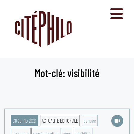
Aller
au
contenu
Mot-clé: visibilité
Citéphilo 2021
ACTUALITÉ ÉDITORIALE
pensée
présence
représentation
sens
visibilité