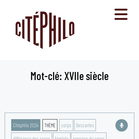
Aller
au
contenu
Mot-clé: XVIIe siècle
Citéphilo 2024
THÈME
corps
Descartes
différence des sexes
féminin
pensées du corps