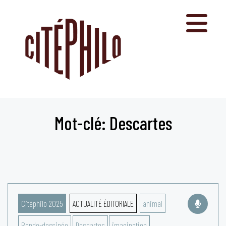
Aller
au
contenu
Mot-clé: Descartes
Citéphilo 2025
ACTUALITÉ ÉDITORIALE
animal
Bande-dessinée
Descartes
imagination