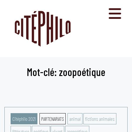
Aller
au
contenu
Mot-clé: zoopoétique
Citéphilo 2021
PARTENARIATS
animal
fictions animales
littérature
poétique
vivant
zoopoétique