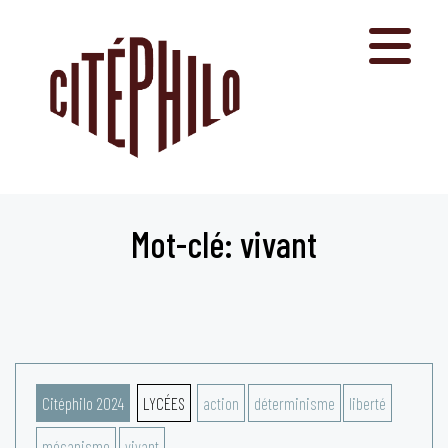
Aller
au
contenu
Mot-clé: vivant
Citéphilo 2024
LYCÉES
action
déterminisme
liberté
mécanisme
vivant