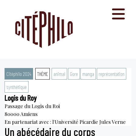
Aller
au
contenu
Citéphilo 2024
THÈME
animal
Gore
manga
représentation
synthétique
Logis du Roy
Passage du Logis du Roi
80000
Amiens
En partenariat avec : l'Université Picardie Jules Verne
Un abécédaire du corps