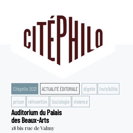
Aller
au
contenu
Citéphilo 2021
ACTUALITÉ ÉDITORIALE
dignité
invisibilité
prison
réinsertion
Sociologie
violence
Auditorium du Palais
des Beaux-Arts
18 bis rue de Valmy