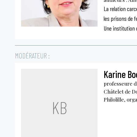
La relation carc
les prisons de
Une institution 
MODÉRATEUR :
Karine Bo
professeure de
Châtelet de Do
Philolille, org
KB