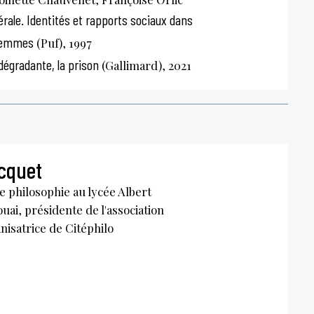
érale. Identités et rapports sociaux dans
 femmes
(Puf), 1997
dégradante, la prison
(Gallimard), 2021
cquet
 philosophie au lycée Albert
uai, présidente de l'association
anisatrice de Citéphilo