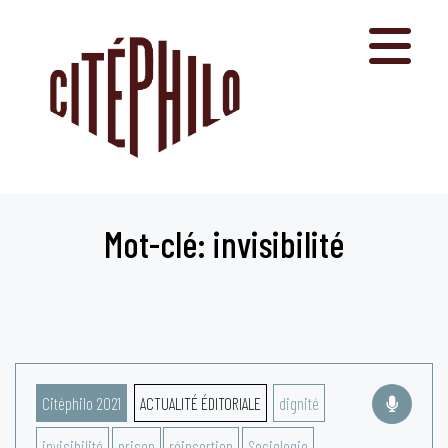
Aller
au
contenu
Mot-clé: invisibilité
Citéphilo 2021
ACTUALITÉ ÉDITORIALE
dignité
invisibilité
prison
réinsertion
Sociologie