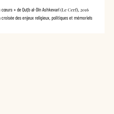
es cœurs » de Quṭb al-Dīn Ashkevarī
(Le Cerf), 2016
roisée des enjeux religieux, politiques et mémoriels