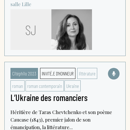
salle
Lille
SJ
Citéphilo 2023
INVITÉ.E D'HONNEUR
littérature
roman
roman contemporain
Ukraine
L’Ukraine des romanciers
Héritière de Taras Chevtchenko et son poème
Caucase (1843), premier jalon de son
émancipation, la littérature...