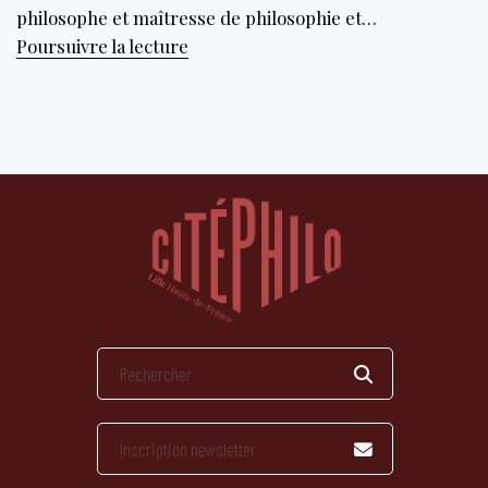
philosophe et maîtresse de philosophie et…
Pas
Poursuivre la lecture
qu’un
possible
mais
pas
d’impossible