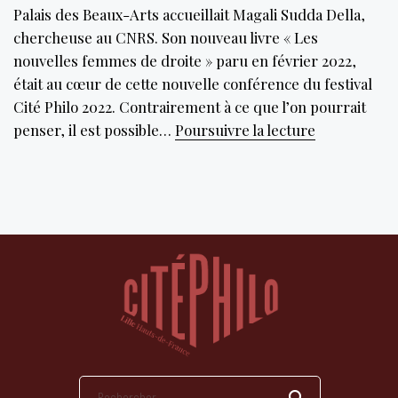
Palais des Beaux-Arts accueillait Magali Sudda Della,
chercheuse au CNRS. Son nouveau livre « Les
nouvelles femmes de droite » paru en février 2022,
était au cœur de cette nouvelle conférence du festival
Cité Philo 2022. Contrairement à ce que l’on pourrait
Être
penser, il est possible…
Poursuivre la lecture
une
nouvelle
femme
de
droite,
qu’est-
ce
que
ça
veut
dire