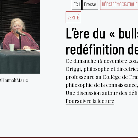
ESJ
Presse
DÉBATDÉMOCRATIQUE
VÉRITÉ
L’ère du « bull
redéfinition d
Ce dimanche 16 novembre 2024,
Origgi, philosophe et directri
professeure au Collège de Fran
n @HannahMarie
philosophie de la connaissance,
Une discussion autour des déf
L’ère
Poursuivre la lecture
du
« bullshit 
ou
la