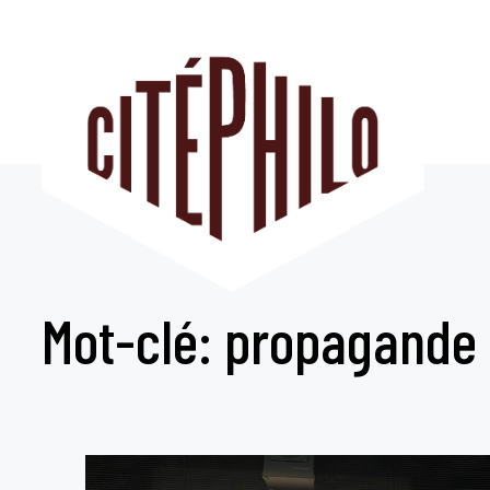
Aller
au
contenu
Mot-clé: propagande