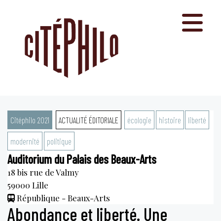
Aller
au
contenu
Citéphilo 2021
ACTUALITÉ ÉDITORIALE
écologie
histoire
liberté
modernité
politique
Auditorium du Palais des Beaux-Arts
18 bis rue de Valmy
59000
Lille
République - Beaux-Arts
Abondance et liberté. Une