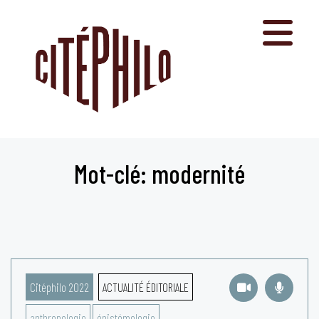
Aller
au
contenu
Mot-clé: modernité
Citéphilo 2022
ACTUALITÉ ÉDITORIALE
anthropologie
épistémologie