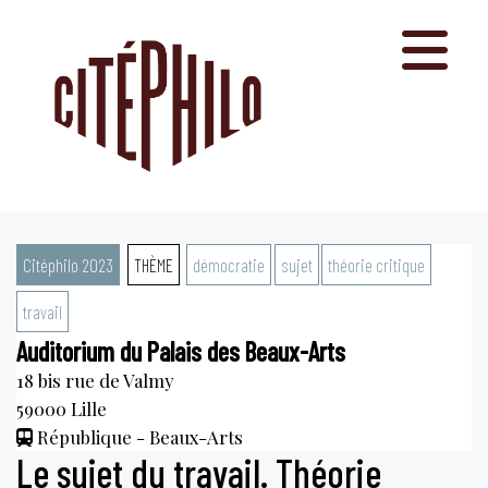
Aller
au
contenu
Citéphilo 2023
THÈME
démocratie
sujet
théorie critique
travail
Auditorium du Palais des Beaux-Arts
18 bis rue de Valmy
59000
Lille
République - Beaux-Arts
Le sujet du travail. Théorie