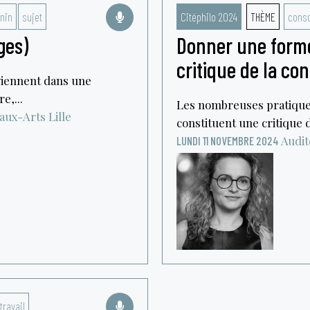
nin
sujet
Citéphilo 2024
THÈME
cons
ges)
Donner une forme
critique de la c
rviennent dans une
e,...
Les nombreuses pratiqu
eaux-Arts
Lille
constituent une critique d
Audit
LUNDI 11 NOVEMBRE 2024
travail