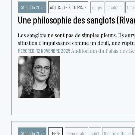
Citéphilo 2025
ACTUALITÉ ÉDITORIALE
corps
émotions
fémi
Une philosophie des sanglots (Riva
Les sanglots ne sont pas de simples pleurs. Ils su
situation d'impuissance comme un deuil, une ruptur
Auditorium du Palais des B
MERCREDI 12 NOVEMBRE 2025
Citéphilo 2023
THÈME
démocratie
sujet
théorie critique