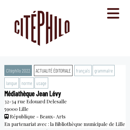
Aller
au
contenu
Citéphilo 2022
ACTUALITÉ ÉDITORIALE
français
grammaire
langue
norme
usage
Médiathèque Jean Lévy
32-34 rue Edouard Delesalle
59000
Lille
République - Beaux- Arts
En partenariat avec : la Bibliothèque municipale de Lille