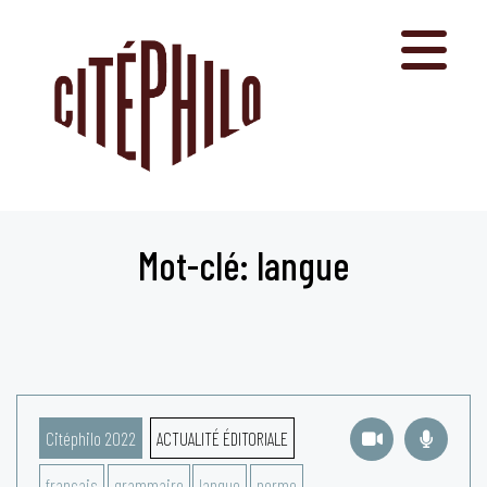
Aller
au
contenu
Mot-clé: langue
Citéphilo 2022
ACTUALITÉ ÉDITORIALE
français
grammaire
langue
norme