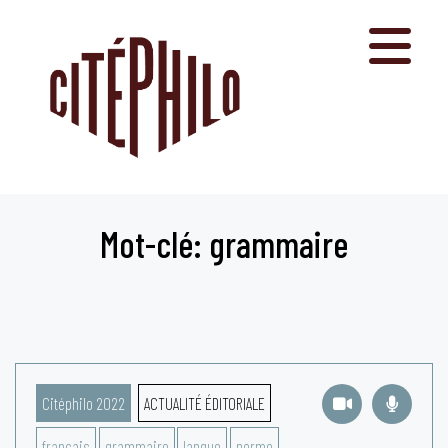
Aller
au
contenu
Mot-clé: grammaire
Citéphilo 2022
ACTUALITÉ ÉDITORIALE
français
grammaire
langue
norme