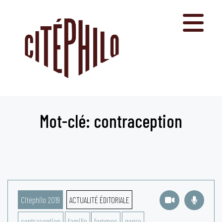
Aller
au
contenu
Mot-clé: contraception
Citéphilo 2019
ACTUALITÉ ÉDITORIALE
contraception
famille
femmes
genre