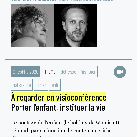
Citéphilo 2020
THÈME
détresse
instituer
naissance
porter
tenir
À regarder en visioconférence
Porter l’enfant, instituer la vie
Le portage de l’enfant (le holding de Winnicott),
répond, par sa fonction de contenance, à la