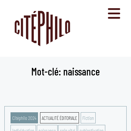
Aller
au
contenu
Mot-clé: naissance
Citéphilo 2024
ACTUALITÉ ÉDITORIALE
Fiction
individuation
naissance
soin vital
subjectivation