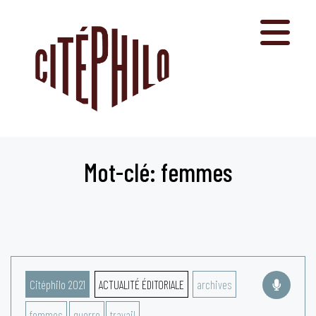
Aller
au
contenu
Mot-clé: femmes
Citéphilo 2021
ACTUALITÉ ÉDITORIALE
archives
femmes
guerre
travail