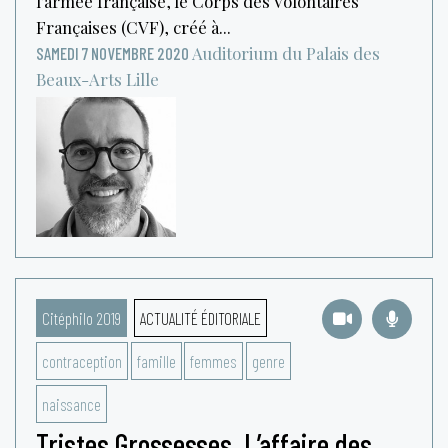
l’armée française, le Corps des Volontaires
Françaises (CVF), créé à...
Auditorium du Palais des
SAMEDI 7 NOVEMBRE 2020
Beaux-Arts
Lille
Citéphilo 2019
ACTUALITÉ ÉDITORIALE
contraception
famille
femmes
genre
naissance
Tristes Grossesses. L’affaire des