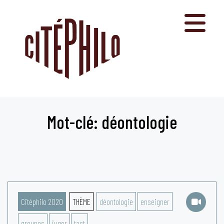
Aller
au
contenu
Mot-clé: déontologie
Citéphilo 2020
THÈME
déontologie
enseigner
groupes
juger
tact