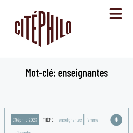
Aller
au
contenu
Mot-clé: enseignantes
Citéphilo 2023
THÈME
enseignantes
femme
philosophe