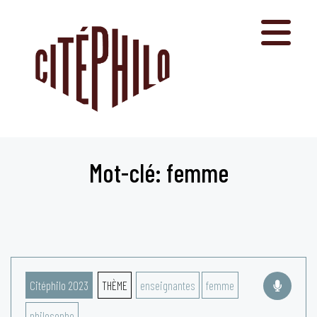
Aller
au
contenu
Mot-clé: femme
Citéphilo 2023
THÈME
enseignantes
femme
philosophe