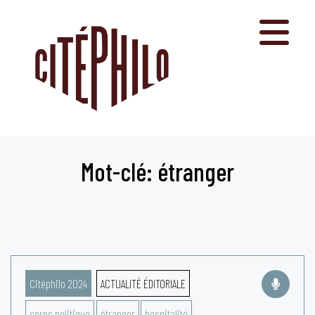
Aller
au
contenu
Mot-clé: étranger
Citéphilo 2024
ACTUALITÉ ÉDITORIALE
corps politique
étranger
hospitalité