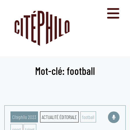
Aller
au
contenu
Mot-clé: football
Citéphilo 2023
ACTUALITÉ ÉDITORIALE
football
sport
talent