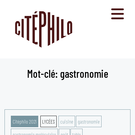
Aller
au
contenu
Mot-clé: gastronomie
Citéphilo 2021
LYCÉES
cuisine
gastronomie
gastronomie moléculaire
goût
table