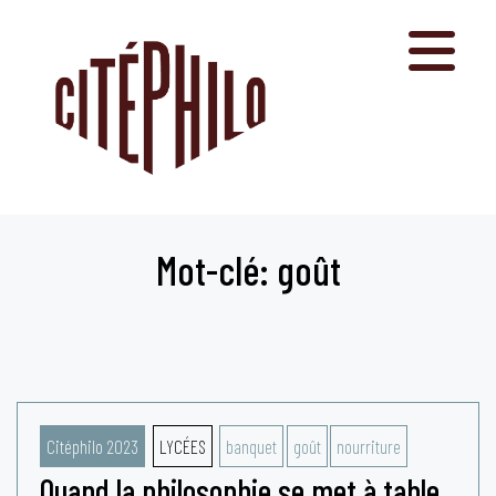
Aller
au
contenu
Mot-clé: goût
Citéphilo 2023
LYCÉES
banquet
goût
nourriture
Quand la philosophie se met à table