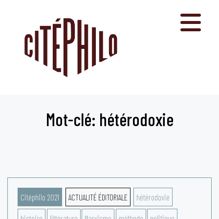
Aller
au
contenu
Mot-clé: hétérodoxie
Citéphilo 2021
ACTUALITÉ ÉDITORIALE
hétérodoxie
histoire
littérature
Marxisme
méthode
politique