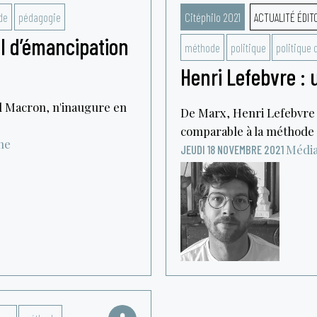
de
pédagogie
Citéphilo 2021
ACTUALITÉ ÉDIT
el d’émancipation
méthode
politique
politique d
Henri Lefebvre :
l Macron, n'inaugure en
De Marx, Henri Lefebvre 
comparable à la méthode f
ne
Média
JEUDI 18 NOVEMBRE 2021