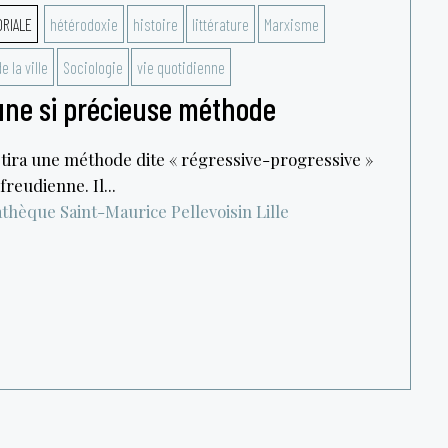
ORIALE
hétérodoxie
histoire
littérature
Marxisme
e la ville
Sociologie
vie quotidienne
 une si précieuse méthode
tira une méthode dite « régressive-progressive »
reudienne. Il...
thèque Saint-Maurice Pellevoisin
Lille