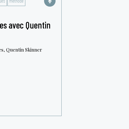
ques
méthode
ques avec Quentin
ues, Quentin Skinner