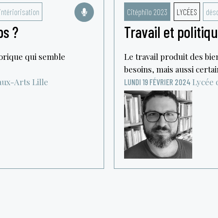
intériorisation
Citéphilo 2023
LYCÉES
déso
ps ?
Travail et politiq
torique qui semble
Le travail produit des bie
besoins, mais aussi certai
aux-Arts
Lille
Lycée d
LUNDI 19 FÉVRIER 2024