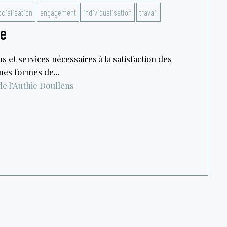
cialisation
engagement
individualisation
travail
ue
ns et services nécessaires à la satisfaction des
nes formes de...
e l’Authie
Doullens