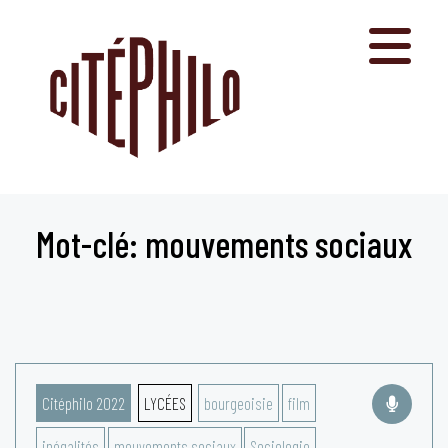
Aller
au
contenu
Mot-clé: mouvements sociaux
Citéphilo 2022
LYCÉES
bourgeoisie
film
inégalités
mouvements sociaux
Sociologie