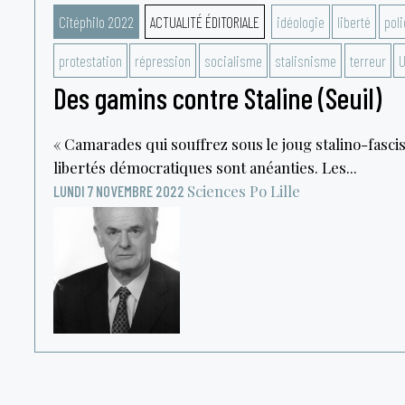
Citéphilo 2022
ACTUALITÉ ÉDITORIALE
idéologie
liberté
poli
protestation
répression
socialisme
stalisnisme
terreur
Des gamins contre Staline (Seuil)
« Camarades qui souffrez sous le joug stalino-fascis
libertés démocratiques sont anéanties. Les...
Sciences Po Lille
LUNDI 7 NOVEMBRE 2022