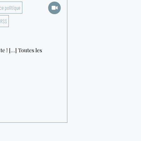
ce politique
URSS
te ! […] Toutes les