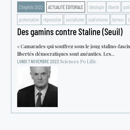
Citéphilo 2022
ACTUALITÉ ÉDITORIALE
idéologie
liberté
poli
protestation
répression
socialisme
stalisnisme
terreur
Des gamins contre Staline (Seuil)
« Camarades qui souffrez sous le joug stalino-fascis
libertés démocratiques sont anéanties. Les...
Sciences Po Lille
LUNDI 7 NOVEMBRE 2022