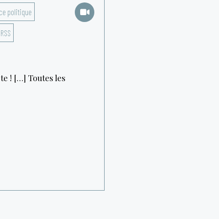
ce politique
URSS
te ! […] Toutes les