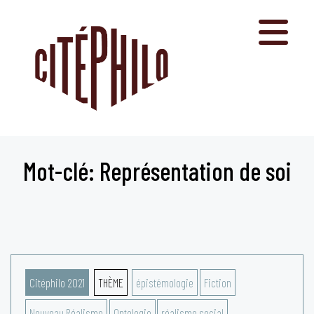
Aller
au
contenu
Mot-clé: Représentation de soi
Citéphilo 2021
THÈME
épistémologie
Fiction
Nouveau Réalisme
Ontologie
réalisme social