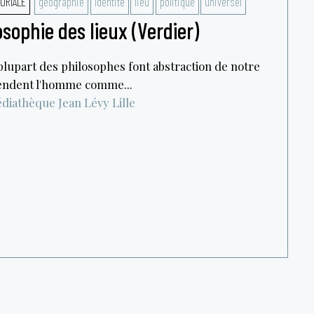
TORIALE
géographie
Identité
lieu
politique
universel
losophie des lieux (Verdier)
 plupart des philosophes font abstraction de notre
éhendent l'homme comme...
diathèque Jean Lévy
Lille