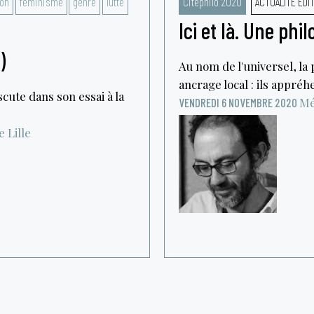
on
féminisme
genre
lutte
Citéphilo 2020
ACTUALITÉ ÉDI
Ici et là. Une phi
)
Au nom de l'universel, la
ancrage local : ils appr
cute dans son essai à la
Mé
VENDREDI 6 NOVEMBRE 2020
e
Lille