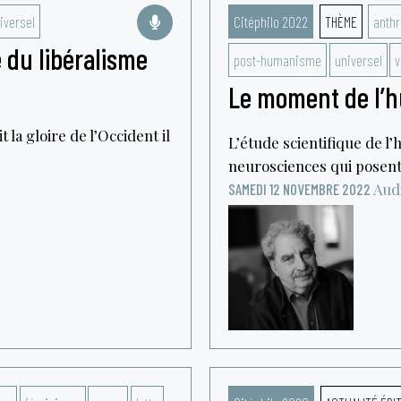
iversel
Citéphilo 2022
THÈME
anthr
e du libéralisme
post-humanisme
universel
v
Le moment de l’
t la gloire de l’Occident il
L’étude scientifique de l
neurosciences qui posent l
e
Aud
SAMEDI 12 NOVEMBRE 2022