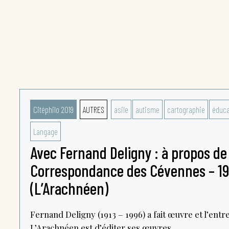
Citéphilo 2019
AUTRES
asile
autisme
cartographie
éduca
Langage
Avec Fernand Deligny : à propos de 
Correspondance des Cévennes – 19
(L’Arachnéen)
Fernand Deligny (1913 – 1996) a fait œuvre et l’entr
L’Arachnéen est d’éditer ses œuvres...