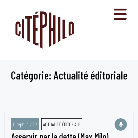
Aller
au
contenu
Catégorie: Actualité éditoriale
Citephilo 2017
ACTUALITÉ ÉDITORIALE
Asservir par la dette (Max Milo)