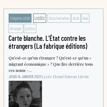
Citéphilo 2020
LYCÉES
discrimination
droit
état
étranger
justice
Carte blanche. L’État contre les
étrangers (La fabrique éditions)
Qu’est-ce qu’un étranger ? Qu’est-ce qu’un «
migrant économique » ? Que lire derrière tous
ces noms –...
Lycée Henri Darras
Liévin
JEUDI 14 JANVIER 2021