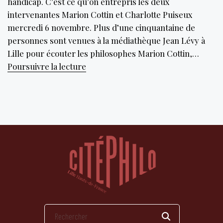
handicap. C’est ce qu’on entrepris les deux
intervenantes Marion Cottin et Charlotte Puiseux
mercredi 6 novembre. Plus d’une cinquantaine de
personnes sont venues à la médiathèque Jean Lévy à
Lille pour écouter les philosophes Marion Cottin,…
La
Poursuivre la lecture
société
comme
source
du
handicap