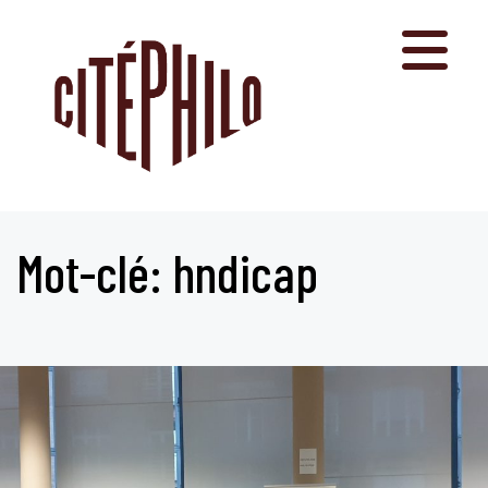
Aller
au
contenu
Mot-clé: hndicap