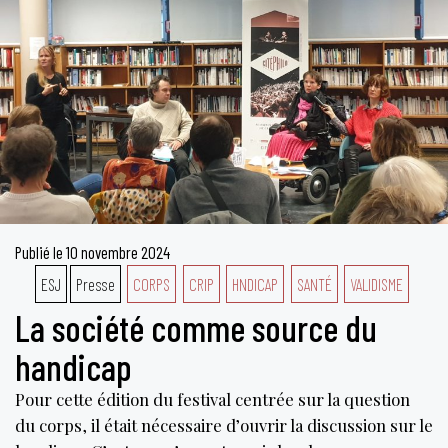
Publié le
10 novembre 2024
ESJ
Presse
CORPS
CRIP
HNDICAP
SANTÉ
VALIDISME
La société comme source du
handicap
Pour cette édition du festival centrée sur la question
du corps, il était nécessaire d’ouvrir la discussion sur le