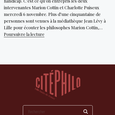
handicap. C’est ce qu’on entrepris les deux
intervenantes Marion Cottin et Charlotte Puiseux
mercredi 6 novembre. Plus d’une cinquantaine de
personnes sont venues à la médiathèque Jean Lévy à
Lille pour écouter les philosophes Marion Cottin,…
La
Poursuivre la lecture
société
comme
source
du
handicap