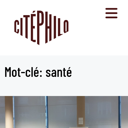
Aller
au
contenu
Mot-clé: santé