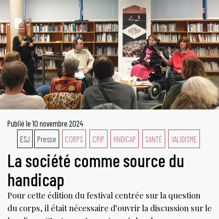
Publié le
10 novembre 2024
ESJ
Presse
CORPS
CRIP
HNDICAP
SANTÉ
VALIDISME
La société comme source du
handicap
Pour cette édition du festival centrée sur la question
du corps, il était nécessaire d’ouvrir la discussion sur le