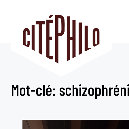
Aller
au
contenu
Mot-clé: schizophrén