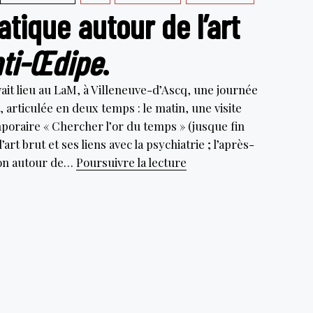
tique autour de l’art
nti-Œdipe
.
it lieu au LaM, à Villeneuve-d’Ascq, une journée
, articulée en deux temps : le matin, une visite
oraire « Chercher l’or du temps » (jusque fin
’art brut et ses liens avec la psychiatrie ; l’après-
Journée
ion autour de…
Poursuivre la lecture
thématique
autour
de
l’art
brut
et
de
L’Anti-