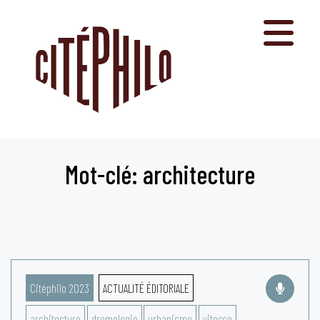
Aller
au
contenu
Mot-clé: architecture
Citéphilo 2023
ACTUALITÉ ÉDITORIALE
architecture
dromologie
urbanisme
vitesse