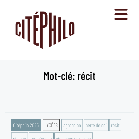
Aller
au
contenu
Mot-clé: récit
Citéphilo 2025
LYCÉES
agression
perte de soi
récit
silence
témoignage
violences sexuelles