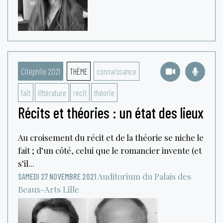
Citéphilo 2021
THÈME
connaissance
fait
littérature
récit
théorie
Récits et théories : un état des lieux
Au croisement du récit et de la théorie se niche le
fait ; d’un côté, celui que le romancier invente (et
s’il...
Auditorium du Palais des
SAMEDI 27 NOVEMBRE 2021
Beaux-Arts
Lille