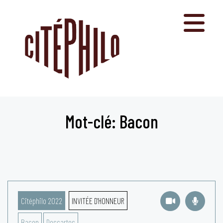
Aller
au
contenu
Mot-clé: Bacon
Citéphilo 2022
INVITÉE D'HONNEUR
Bacon
Descartes