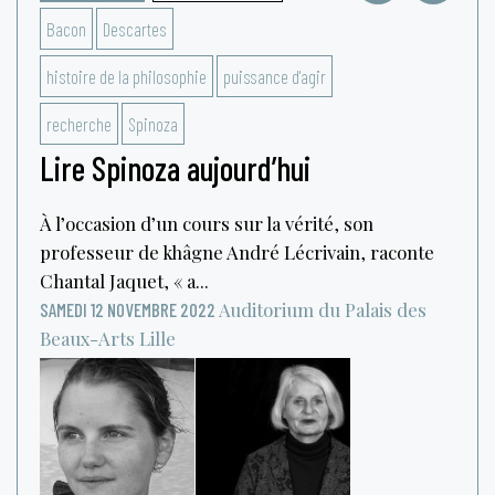
Bacon
Descartes
histoire de la philosophie
puissance d'agir
recherche
Spinoza
Lire Spinoza aujourd’hui
À l’occasion d’un cours sur la vérité, son
professeur de khâgne André Lécrivain, raconte
Chantal Jaquet, « a...
Auditorium du Palais des
SAMEDI 12 NOVEMBRE 2022
Beaux-Arts
Lille