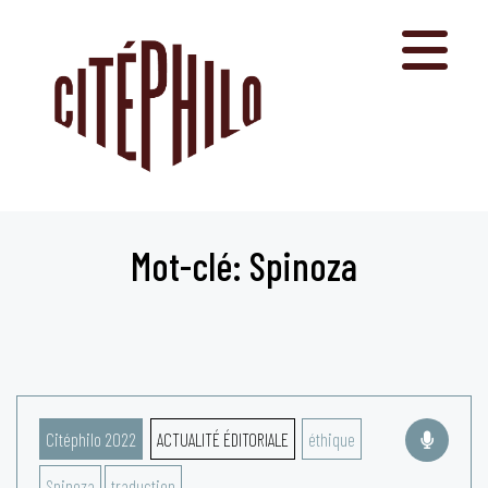
Aller
au
contenu
Mot-clé: Spinoza
Citéphilo 2022
ACTUALITÉ ÉDITORIALE
éthique
Spinoza
traduction