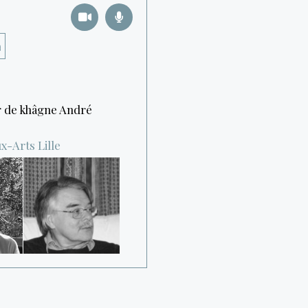
a
ur de khâgne André
ux-Arts
Lille