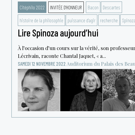
Citéphilo 2022
INVITÉE D'HONNEUR
Bacon
Descartes
histoire de la philosophie
puissance d'agir
recherche
Spinoz
Lire Spinoza aujourd’hui
À l’occasion d’un cours sur la vérité, son professe
Lécrivain, raconte Chantal Jaquet, « a...
Auditorium du Palais des Bea
SAMEDI 12 NOVEMBRE 2022