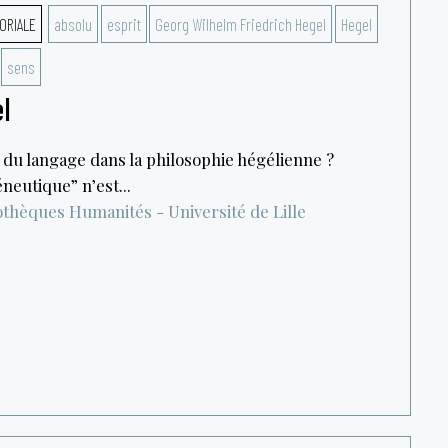
ORIALE
absolu
esprit
Georg Wilhelm Friedrich Hegel
Hegel
sens
l
t du langage dans la philosophie hégélienne ?
eutique” n’est...
iothèques Humanités - Université de Lille