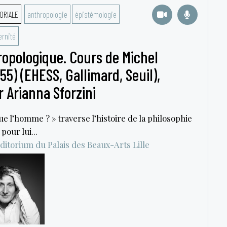
ORIALE
anthropologie
épistémologie
rnité
ropologique. Cours de Michel
55) (EHESS, Gallimard, Seuil),
r Arianna Sforzini
ue l’homme ? » traverse l’histoire de la philosophie
our lui...
ditorium du Palais des Beaux-Arts
Lille