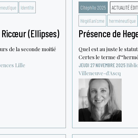
neutique
Identité
Citéphilo 2025
ACTUALITÉ ÉDIT
Hégélianisme
herméneutique
Ricœur (Ellipses)
Présence de Hege
urs de la seconde moitié
Quel est au juste le statu
Certes le terme d’“hermén
rences
Lille
Bibl
JEUDI 27 NOVEMBRE 2025
Villeneuve-d'Ascq