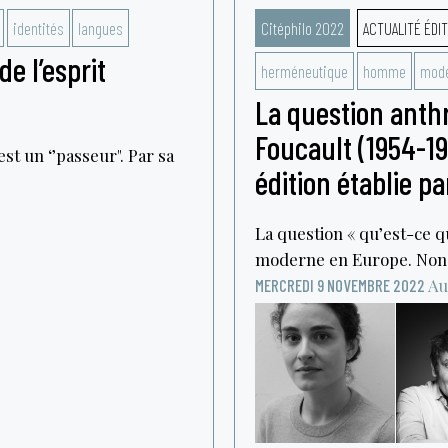
identités
langues
Citéphilo 2022
ACTUALITÉ ÉDIT
de l’esprit
herméneutique
homme
mode
La question anth
Foucault (1954-19
st un ‘’passeur". Par sa
édition établie pa
La question « qu’est-ce q
moderne en Europe. Non p
Au
MERCREDI 9 NOVEMBRE 2022